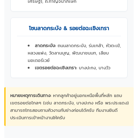
เศรษฐี), ถ.กาญจนาภิเษก
โซนลาดกระบัง & รอยต่อฉะเชิงเทรา
ลาดกระบัง:
ถนนลาดกระบัง, ร่มเกล้า, หัวตะเข้,
หลวงแพ่ง, วัดลานบุญ, พัฒนาชนบท, เลียบ
มอเตอร์เวย์
เขตรอยต่อฉะเชิงเทรา:
บางปะกง, บางวัว
หมายเหตุการเดินทาง:
หากลูกค้าอยู่นอกเหนือพื้นที่หลัก แถบ
เขตรอยต่อไกลๆ (เช่น ลาดกระบัง, บางปะกง หรือ พระประแดง)
สามารถโทรสอบถามคิวงานกับช่างก่อนได้ครับ ทีมงานยินดี
ประเมินการเข้าหน้างานให้ครับ