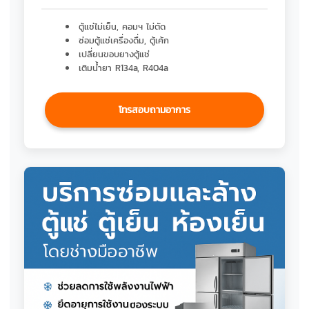
ตู้แช่ไม่เย็น, คอมฯ ไม่ตัด
ซ่อมตู้แช่เครื่องดื่ม, ตู้เค้ก
เปลี่ยนขอบยางตู้แช่
เติมน้ำยา R134a, R404a
โทรสอบถามอาการ