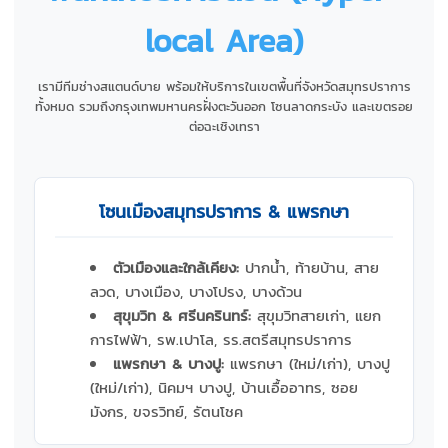
local Area)
เรามีทีมช่างสแตนด์บาย พร้อมให้บริการในเขตพื้นที่จังหวัดสมุทรปราการ
ทั้งหมด รวมถึงกรุงเทพมหานครฝั่งตะวันออก โซนลาดกระบัง และเขตรอย
ต่อฉะเชิงเทรา
โซนเมืองสมุทรปราการ & แพรกษา
ตัวเมืองและใกล้เคียง:
ปากน้ำ, ท้ายบ้าน, สาย
ลวด, บางเมือง, บางโปรง, บางด้วน
สุขุมวิท & ศรีนครินทร์:
สุขุมวิทสายเก่า, แยก
การไฟฟ้า, รพ.เปาโล, รร.สตรีสมุทรปราการ
แพรกษา & บางปู:
แพรกษา (ใหม่/เก่า), บางปู
(ใหม่/เก่า), นิคมฯ บางปู, บ้านเอื้ออาทร, ซอย
มังกร, ขจรวิทย์, รัตนโชค