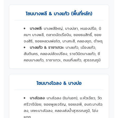
โซนบางพลี & บางแก้ว (พื้นที่หลัก)
บางพลี:
บางพลีใหญ่, บางปลา, หนองปรือ, นิ
คมฯ บางพลี, ตลาดนัดเรือบิน, ซอยธนสิทธิ์, ซอย
จงสิริ, ซอยหลวงพ่อโต, บางกะสี, คลองขุด, ตำหรุ
บางแก้ว & ราชาเทวะ:
บางแก้ว, เมืองแก้ว,
สันตินคร, คลองปลัดเปรียง, ราชวินิตบางแก้ว, ซี
คอนบางแก้ว, ราชาเทวะ, ถนนกิ่งแก้ว, สุวรรณภูมิ
โซนบางโฉลง & บางบ่อ
บางโฉลง:
บางโฉลง (ใน/นอก), ม.หัวเฉียว, วัด
ศรีวารีน้อย, ซอยพูลเจริญ, ซอยเอพี, อบต.บางโฉ
ลง, เคหะบางโฉลง, คลองส่งน้ำสุวรรณภูมิ, โอ่ง
แตก