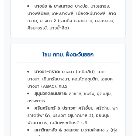
บางบ่อ & บางเสาธง:
บางบ่อ, บางเสาธง,
บางพลีน้อย, เคหะบางพลี, เมืองใหม่บางพลี, ลาด
หวาย, บางนา 2 (รวมถึง คลองด่าน, คลองสวน,
ศีรษะจรเข้, บางน้ำจืด)
โซน กทม. ฝั่งตะวันออก
บางนา-ตราด:
บางนา (เหนือ/ใต้), เมกา
บางนา, เซ็นทรัลบางนา, คอนโดสุขุมวิท, เอแบค
บางนา (ABAC), กม.5
สุขุมวิทตอนปลาย:
ลาซาล, แบริ่ง, อุดมสุข,
สรรพาวุธ
ศรีนครินทร์ & ประเวศ:
ศรีเอี่ยม, ศรีด่าน, พา
ราไดซ์พาร์ค, ประเวศ (สุขาภิบาล 2), อ่อนนุช,
พัฒนาการ, เฉลิมพระเกียรติ ร.9
มหาวิทยาลัย & วงแหวน:
ม.รามคำแหง 2 (ทุ่ง