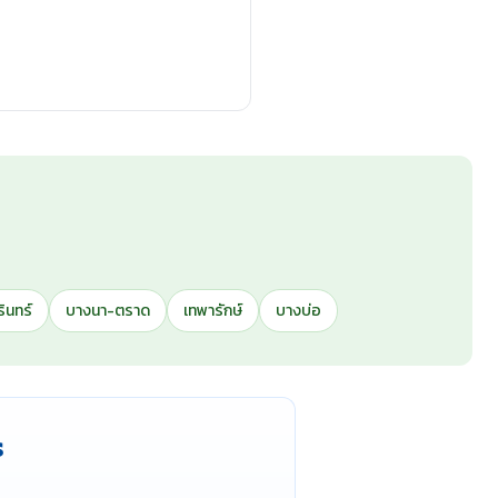
ินทร์
บางนา-ตราด
เทพารักษ์
บางบ่อ
ร