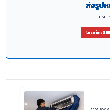
ส่งรูปห
บริการ
โทรหลัก: 08
ล้างสะอาด ลด