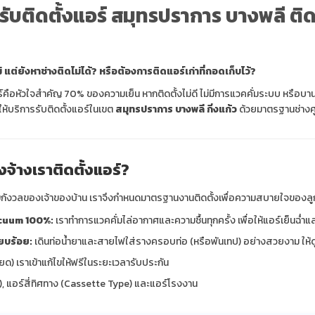
รับติดตั้งแอร์ สมุทรปราการ บางพลี ต
ม่ แต่ยังหาช่างติดไม่ได้? หรือต้องการติดแอร์เก่าที่ถอดเก็บไว้?
์คือหัวใจสำคัญ 70% ของความเย็น หากติดตั้งไม่ดี ไม่มีการแวคคั่มระบบ หรือบานแ
ให้บริการรับติดตั้งแอร์ในเขต
สมุทรปราการ บางพลี กิ่งแก้ว
ด้วยมาตรฐานช่างศูน
งจ้างเราติดตั้งแอร์?
มกังวลของเจ้าของบ้าน เราจึงกำหนดมาตรฐานงานติดตั้งเพื่อความสบายใจของลูก
cuum 100%:
เราทำการแวคคั่มไล่อากาศและความชื้นทุกครั้ง เพื่อให้แอร์เย็นฉ
ียบร้อย:
เดินท่อน้ำยาและสายไฟใส่รางครอบท่อ (หรือพันเทป) อย่างสวยงาม ให้ดู
หยด) เราเข้าแก้ไขให้ฟรีในระยะเวลารับประกัน
), แอร์สี่ทิศทาง (Cassette Type) และแอร์โรงงาน