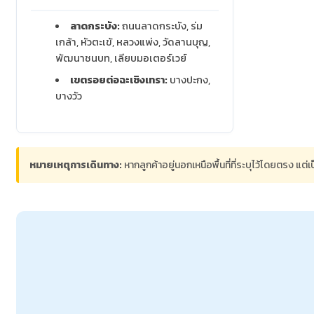
ลาดกระบัง:
ถนนลาดกระบัง, ร่ม
เกล้า, หัวตะเข้, หลวงแพ่ง, วัดลานบุญ,
พัฒนาชนบท, เลียบมอเตอร์เวย์
เขตรอยต่อฉะเชิงเทรา:
บางปะกง,
บางวัว
หมายเหตุการเดินทาง:
หากลูกค้าอยู่นอกเหนือพื้นที่ที่ระบุไว้โดยตรง แต่เ