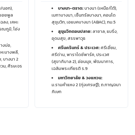
/นอก),
บางนา-ตราด:
บางนา (เหนือ/ใต้),
, ซอยพูล
เมกาบางนา, เซ็นทรัลบางนา, คอนโด
โฉลง, เคหะ
สุขุมวิท, เอแบคบางนา (ABAC), กม.5
ณภูมิ, โอ่ง
สุขุมวิทตอนปลาย:
ลาซาล, แบริ่ง,
อุดมสุข, สรรพาวุธ
างบ่อ,
ศรีนครินทร์ & ประเวศ:
ศรีเอี่ยม,
คหะบางพลี,
ศรีด่าน, พาราไดซ์พาร์ค, ประเวศ
ย, บางนา 2
(สุขาภิบาล 2), อ่อนนุช, พัฒนาการ,
วน, ศีรษะจร
เฉลิมพระเกียรติ ร.9
มหาวิทยาลัย & วงแหวน:
ม.รามคำแหง 2 (ทุ่งเศรษฐี), ถ.กาญจนา
ภิเษก