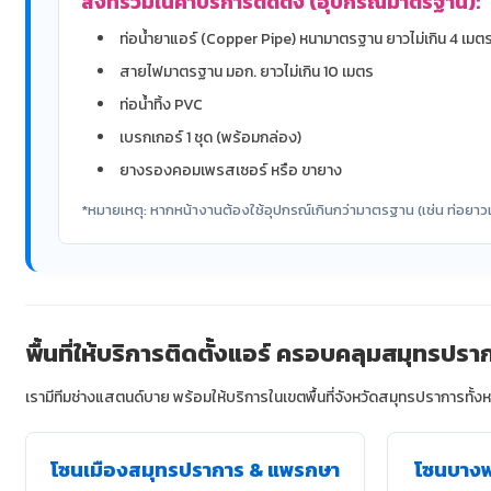
สิ่งที่รวมในค่าบริการติดตั้ง (อุปกรณ์มาตรฐาน):
ท่อน้ำยาแอร์ (Copper Pipe) หนามาตรฐาน ยาวไม่เกิน 4 เมต
สายไฟมาตรฐาน มอก. ยาวไม่เกิน 10 เมตร
ท่อน้ำทิ้ง PVC
เบรกเกอร์ 1 ชุด (พร้อมกล่อง)
ยางรองคอมเพรสเซอร์ หรือ ขายาง
*หมายเหตุ: หากหน้างานต้องใช้อุปกรณ์เกินกว่ามาตรฐาน (เช่น ท่อยาวเกิ
พื้นที่ให้บริการติดตั้งแอร์ ครอบคลุมสมุทรปรา
เรามีทีมช่างแสตนด์บาย พร้อมให้บริการในเขตพื้นที่จังหวัดสมุทรปราการทั้
โซนเมืองสมุทรปราการ & แพรกษา
โซนบางพล