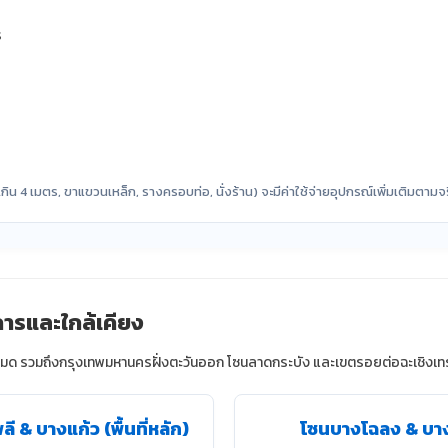
ร
น 4 เมตร, ขาแขวนเหล็ก, รางครอบท่อ, นั่งร้าน) จะมีค่าใช้จ่ายอุปกรณ์เพิ่มเติมตามจ
การและใกล้เคียง
งหมด รวมถึงกรุงเทพมหานครฝั่งตะวันออก โซนลาดกระบัง และเขตรอยต่อฉะเชิงเทรา 
ี & บางแก้ว (พื้นที่หลัก)
โซนบางโฉลง & บา