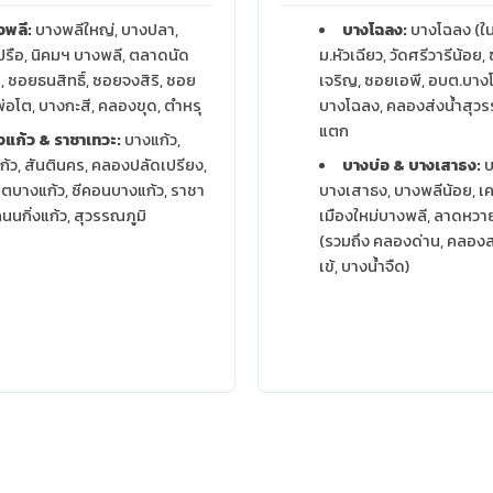
งพลี:
บางพลีใหญ่, บางปลา,
บางโฉลง:
บางโฉลง (ใน
รือ, นิคมฯ บางพลี, ตลาดนัด
ม.หัวเฉียว, วัดศรีวารีน้อย
น, ซอยธนสิทธิ์, ซอยจงสิริ, ซอย
เจริญ, ซอยเอพี, อบต.บาง
อโต, บางกะสี, คลองขุด, ตำหรุ
บางโฉลง, คลองส่งน้ำสุวรร
แตก
งแก้ว & ราชาเทวะ:
บางแก้ว,
ก้ว, สันตินคร, คลองปลัดเปรียง,
บางบ่อ & บางเสาธง:
บ
ิตบางแก้ว, ซีคอนบางแก้ว, ราชา
บางเสาธง, บางพลีน้อย, เ
ถนนกิ่งแก้ว, สุวรรณภูมิ
เมืองใหม่บางพลี, ลาดหวา
(รวมถึง คลองด่าน, คลองส
เข้, บางน้ำจืด)