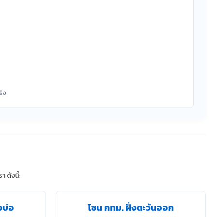
ริง
ดังนี้:
งบ่อ
โซน กทม. ฝั่งตะวันออก