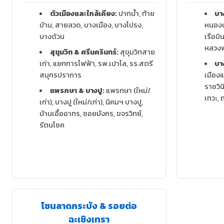
ตัวเมืองและใกล้เคียง:
ปากน้ำ, ท้าย
บา
บ้าน, สายลวด, บางเมือง, บางโปรง,
หนองป
บางด้วน
เรือบิ
หลวงพ่
สุขุมวิท & ศรีนครินทร์:
สุขุมวิทสาย
เก่า, แยกการไฟฟ้า, รพ.เปาโล, รร.สตรี
บา
สมุทรปราการ
เมืองแ
ราชวิน
แพรกษา & บางปู:
แพรกษา (ใหม่/
เทวะ, 
เก่า), บางปู (ใหม่/เก่า), นิคมฯ บางปู,
บ้านเอื้ออาทร, ซอยมังกร, ขจรวิทย์,
รัตนโชค
โซนลาดกระบัง & รอยต่อ
ฉะเชิงเทรา