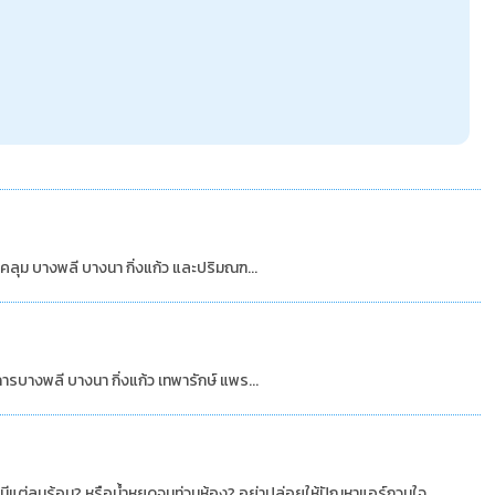
คลุม บางพลี บางนา กิ่งแก้ว และปริมณฑ...
รบางพลี บางนา กิ่งแก้ว เทพารักษ์ แพร...
? มีแต่ลมร้อน? หรือน้ำหยดจนท่วมห้อง? อย่าปล่อยให้ปัญหาแอร์กวนใจ