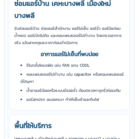
ซ่อมแอร์บ้าน เคหะบางพลี เมืองใหม่
บางพลี
รับซ่อมแอร์บ้าน ซ่อมแอร์สำนักงาน แอร์ไม่เย็น แอร์รั่ว แอร์มีแต่ลม
น้ำหยด แอร์เปิดไม่ติด และคอมเพรสเซอร์ไม่ทำงาน โดยตรวจอาการ
จริง แจ้งสาเหตุและราคาก่อนดำเนินการ
อาการแอร์ไม่เย็นที่พบบ่อย
รีโมทตั้งโหมดผิด เช่น FAN แทน COOL
คอมเพรสเซอร์ไม่ทำงาน เช่น capacitor หรือคอมเพรสเซอร์
มีปัญหา
น้ำยาแอร์น้อยหรือระบบมีรอยรั่ว ต้องตรวจหาจุดรั่วก่อนเติม
แอร์สกปรก ลมออกเบา ทำให้เย็นช้าและกินไฟ
พื้นที่ให้บริการ
เคหะบางพลี • เมืองใหม่บางพลี • ลาดหวาย • บางนา2 • บางบ่อ •