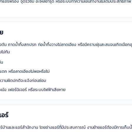
าแอร์พร่อง จุดรั่วซึม อะไหล่ชำรุด หรือระบบทำความเย็นทำงานไม่เต็มประสิทธิภ
อย
ิ้งตัน ถาดน้ำทิ้งสกปรก ท่อน้ำทิ้งวางไม่ลาดเอียง หรือมีคราบฝุ่นสะสมจนเกิดเมื
ไม่ทัน
ัน
ว แตก หรือลาดเอียงไม่พอหรือไม่
ความผิดปกติจะแจ้งก่อนซ่อม
ผนัง เฟอร์นิเจอร์ หรือระบบไฟฟ้าเสียหาย
แอร์
แอร์บ้านและแอร์สำนักงาน โดยช่างแอร์ที่มีประสบการณ์ งานย้ายแอร์ต้องมีการเก็